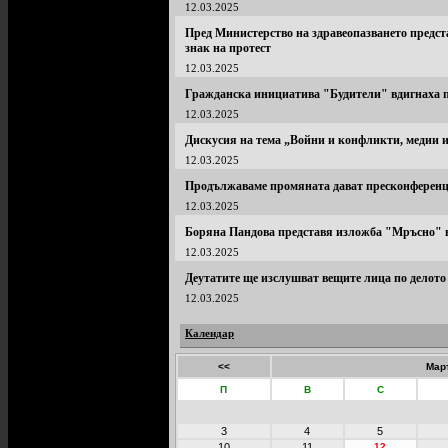
12.03.2025
Пред Министерство на здравеопазването предс
знак на протест
12.03.2025
Гражданска инициатива "Будители" вдигнаха п
12.03.2025
Дискусия на тема „Войни и конфликти, медии и
12.03.2025
Продължаваме промяната дават пресконференци
12.03.2025
Боряна Пандова представя изложба "Мръсно" 
12.03.2025
Деутатите ще изслушват вещите лица по делото 
12.03.2025
Календар
<<
Мар
П
В
С
3
4
5
10
11
12