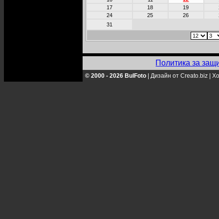
17
18
19
24
25
26
31
Политика за защ
© 2000 - 2026 BulFoto
|
Дизайн от Creato.biz
|
Хо