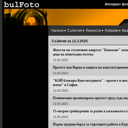
Интернет фо
Начало
Събития
Личности
Рубрики
Ви
Събития за 12.3.2025
Жители на столичния квартал "Княжево" затво
деца на пешеходна пътека
12.03.2025
Протест във Варна в защита на конституционн
12.03.2025
"КОЙ блокира Конституцията" - протест и шес
всеки" в София
12.03.2025
Плевенчани организираха протест пред съда под
12.03.2025
15-метров трибагреник се развя в хасковската 
12.03.2025
Първа трудова борса за търсещите работа в Бур