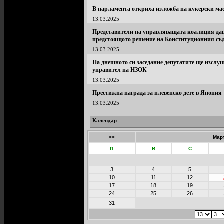
В парламента откриха изложба на кукерски мас
13.03.2025
Представители на управляващата коалиция дав
предстоящото решение на Конституционния съ
13.03.2025
На днешното си заседание депутатите ще изслуш
управител на НЗОК
13.03.2025
Престижна награда за плевенско дете в Япония
13.03.2025
Календар
<<
Мар
П
В
С
3
4
5
10
11
12
17
18
19
24
25
26
31