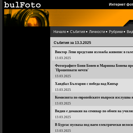
Интернет фо
Начало
Събития
Личности
Рубрики
Ви
Събития за 13.3.2025
Виктор Леви представя изложба живопис в гал
13.03.2025
Фотографите Бони Бонев и Марияна Бонева пре
`Прошепнати мечти`
13.03.2025
Хандбал България с победа над Кипър
13.03.2025
Комисията по европейските въпроси изслушва 
13.03.2025
Видин е домакин на семинар по обмен на учи
13.03.2025
В Бургас пуснаха под наем електрически велос
13.03.2025