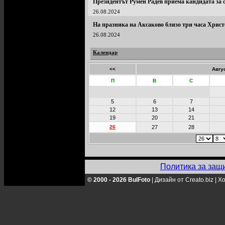
Президентът Румен Радев приема кандидата за
26.08.2024
На празника на Аксаково близо три часа Христ
26.08.2024
Календар
<<
Авгу
П
В
С
5
6
7
12
13
14
19
20
21
26
27
28
Политика за защ
© 2000 - 2026 BulFoto
|
Дизайн от Creato.biz
|
Хо