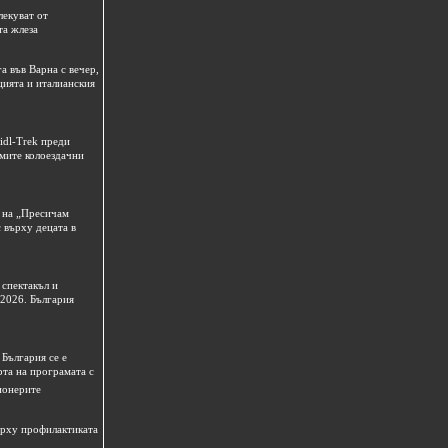
лекуват от
та жлеза
а във Варна с вечер,
цията и италианския
idl-Trek преди
емите колоездачни
 на „Пресичам
 върху децата в
спектакъл и
 2026. България
България се е
рта на програмата с
ионерите
ърху профилактиката