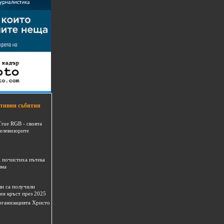
тивни събития
True RGB - своята
телевизорите
 почистиха пътека
шма
и са получили
ен кръст през 2025
 организацията Христо