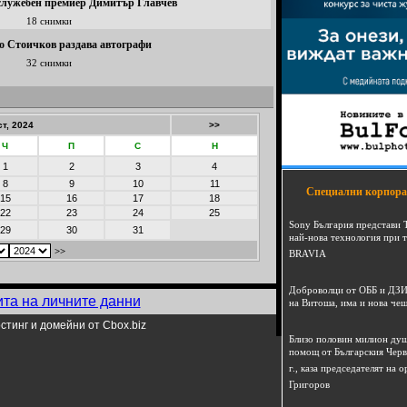
 служебен премиер Димитър Главчев
18 снимки
о Стоичков раздава автографи
32 снимки
ст, 2024
>>
Ч
П
С
Н
1
2
3
4
8
9
10
11
Специални корпора
15
16
17
18
22
23
24
25
Sony България представи 
29
30
31
най-нова технология при 
>>
BRAVIA
Доброволци от ОББ и ДЗИ
ита на личните данни
на Витоша, има и нова че
стинг и домейни от Cbox.biz
Близо половин милион душ
помощ от Българския Черв
г., каза председателят на
Григоров