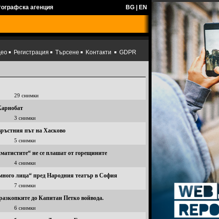
тографска агенция
BG
|
EN
део
Регистрация
Търсене
Kонтакти
GDPR
29 снимки
 Карнобат
3 снимки
овръстния път на Хасково
5 снимки
матистите“ не се плашат от горещините
4 снимки
 много лица“ пред Народния театър в София
7 снимки
 разкопките до Капитан Петко войвода.
6 снимки