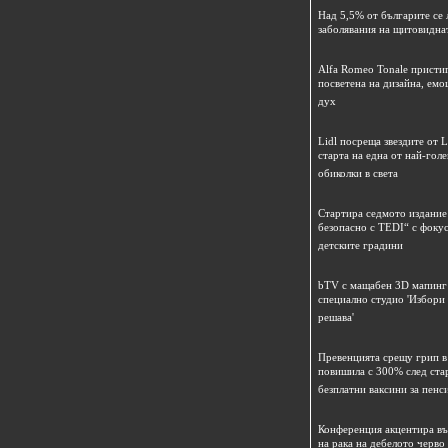
Над 5,5% от българите се 
заболявания на щитовидна
Alfa Romeo Tonale пристиг
посветена на дизайна, емо
дух
Lidl посреща звездите от L
старта на една от най-гол
обиколки в света
Стартира седмото издание
безопасно с TEDI“ с фокус
детските градини
bTV с мащабен 3D мапинг 
специално студио 'Избори
решава'
Превенцията срещу грип в 
повишила с 300% след ста
безплатни ваксини за пенс
Конференция акцентира в
на рака на дебелото черво