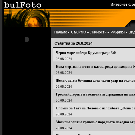
Интернет фо
Начало
Събития
Личности
Рубрики
Ви
Събития за 26.8.2024
Черно море победи Крумовград с 3:0
26.08.2024
Нова жертва на пътя в катастрофа до входа на
26.08.2024
Жена с дете в болница след челен удар на окол
26.08.2024
Гросмайсторите в столичната „градинка на шах
26.08.2024
Спомен за Татяна Лолова с изложбата „Жена с
26.08.2024
Масивна златна гривна е поредната находка от
26.08.2024