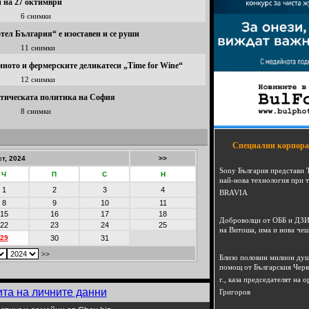
 на 27 октимври
6 снимки
ел България“ е изоставен и се руши
11 снимки
иното и фермерските деликатеси „Time for Wine“
12 снимки
стическата политика на София
8 снимки
Специални корпора
ст, 2024
>>
Sony България представи 
Ч
П
С
Н
най-нова технология при 
1
2
3
4
BRAVIA
8
9
10
11
15
16
17
18
Доброволци от ОББ и ДЗИ
22
23
24
25
на Витоша, има и нова че
29
30
31
>>
Близо половин милион душ
помощ от Българския Черв
г., каза председателят на
ита на личните данни
Григоров