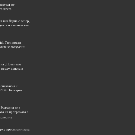
лекуват от
та жлеза
а във Варна с вечер,
цията и италианския
idl-Trek преди
емите колоездачни
 на „Пресичам
 върху децата в
спектакъл и
 2026. България
България се е
рта на програмата с
ионерите
ърху профилактиката