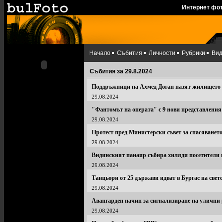
Интернет фо
Начало
Събития
Личности
Рубрики
Ви
Събития за 29.8.2024
Поддръжници на Ахмед Доган пазят жилището 
29.08.2024
"Фантомът на операта" с 9 нови представлени
29.08.2024
Протест пред Министерски съвет за спасяванет
29.08.2024
Видинският панаир събира хиляди посетители 
29.08.2024
Танцьори от 25 държави идват в Бургас на свет
29.08.2024
Авангарден начин за сигнализиране на улични
29.08.2024