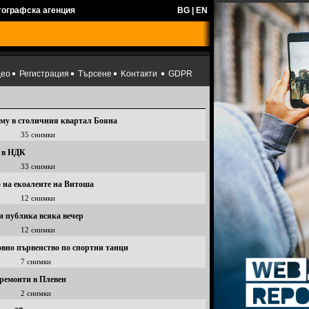
тографска агенция
BG
|
EN
део
Регистрация
Търсене
Kонтакти
GDPR
му в столичния квартал Бояна
35 снимки
я в НДК
33 снимки
о на екоалеите на Витоша
12 снимки
и публика всяка вечер
12 снимки
овно първенство по спортни танци
7 снимки
 ремонти в Плевен
2 снимки