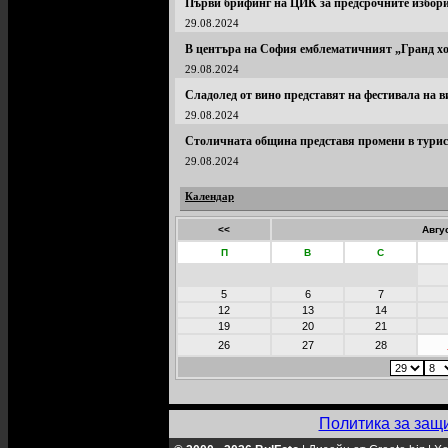
Първи брифинг на ЦИК за предсрочните избори
29.08.2024
В центъра на София емблематичният „Гранд хот
29.08.2024
Сладолед от вино представят на фестивала на в
29.08.2024
Столичната община представя промени в тури
29.08.2024
Календар
<<
Авгу
П
В
С
5
6
7
12
13
14
19
20
21
26
27
28
Политика за защ