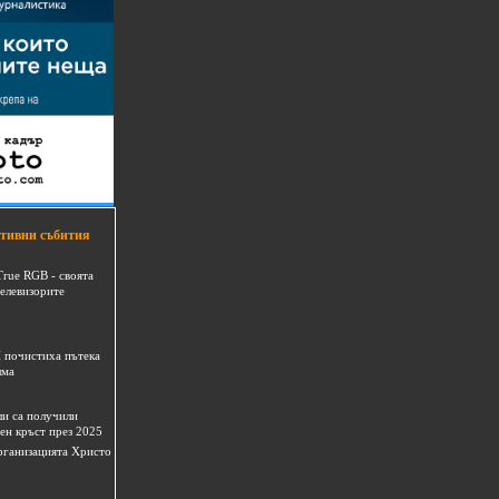
тивни събития
True RGB - своята
телевизорите
 почистиха пътека
шма
и са получили
ен кръст през 2025
 организацията Христо