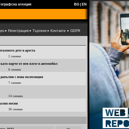
тографска агенция
BG
|
EN
део
Регистрация
Търсене
Kонтакти
GDPR
газеното дете в ареста
2 снимки
като парче от нея влезе в автомобил
6 снимки
 допълни с нова експозиция
7 снимки
14 снимки
нални носии
36 снимки
ври, 2023
>>