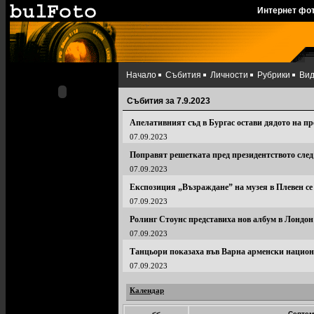
Интернет фо
Начало
Събития
Личности
Рубрики
Ви
Събития за 7.9.2023
Апелативният съд в Бургас остави дядото на пре
07.09.2023
Поправят решетката пред президентството след 
07.09.2023
Експозиция „Възраждане” на музея в Плевен се
07.09.2023
Ролинг Стоунс представиха нов албум в Лондон
07.09.2023
Танцьори показаха във Варна арменски нацио
07.09.2023
Календар
<<
Септем