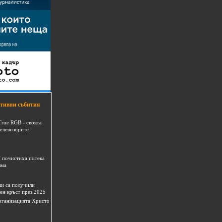
тивни събития
True RGB - своята
телевизорите
 почистиха пътека
шма
и са получили
ен кръст през 2025
 организацията Христо