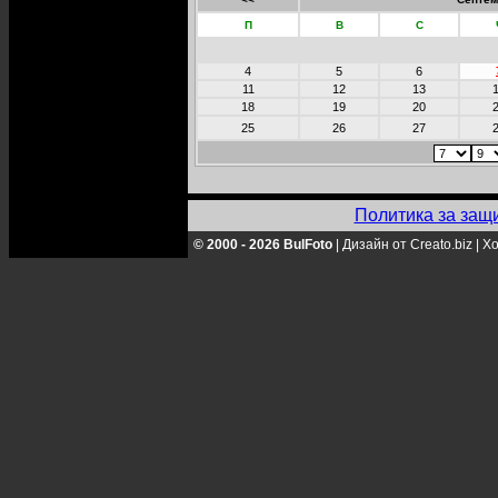
П
В
С
4
5
6
11
12
13
18
19
20
25
26
27
Политика за защ
© 2000 - 2026 BulFoto
|
Дизайн от Creato.biz
|
Хо