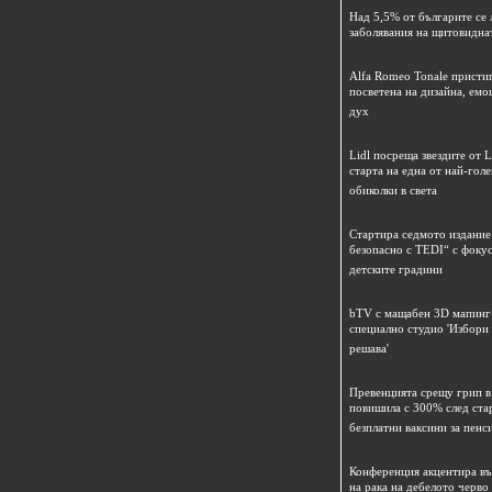
Над 5,5% от българите се 
заболявания на щитовидна
Alfa Romeo Tonale пристиг
посветена на дизайна, емо
дух
Lidl посреща звездите от L
старта на една от най-гол
обиколки в света
Стартира седмото издание
безопасно с TEDI“ с фокус
детските градини
bTV с мащабен 3D мапинг 
специално студио 'Избори
решава'
Превенцията срещу грип в 
повишила с 300% след ста
безплатни ваксини за пенс
Конференция акцентира в
на рака на дебелото черво