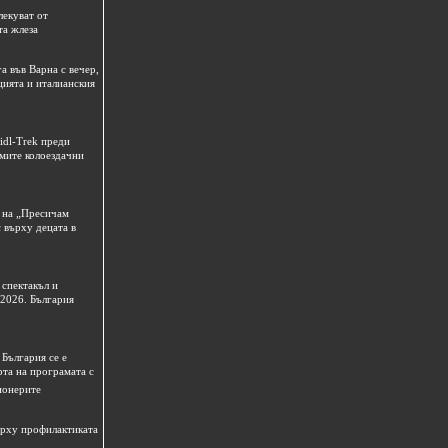
лекуват от
та жлеза
а във Варна с вечер,
цията и италианския
idl-Trek преди
емите колоездачни
 на „Пресичам
 върху децата в
спектакъл и
 2026. България
България се е
рта на програмата с
ионерите
ърху профилактиката