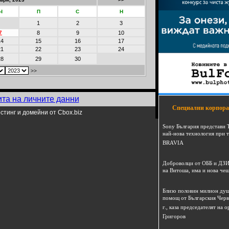
Ч
П
С
Н
1
2
3
7
8
9
10
14
15
16
17
21
22
23
24
28
29
30
>>
ита на личните данни
Специални корпора
стинг и домейни от Cbox.biz
Sony България представи 
най-нова технология при 
BRAVIA
Доброволци от ОББ и ДЗИ
на Витоша, има и нова че
Близо половин милион душ
помощ от Българския Черв
г., каза председателят на
Григоров