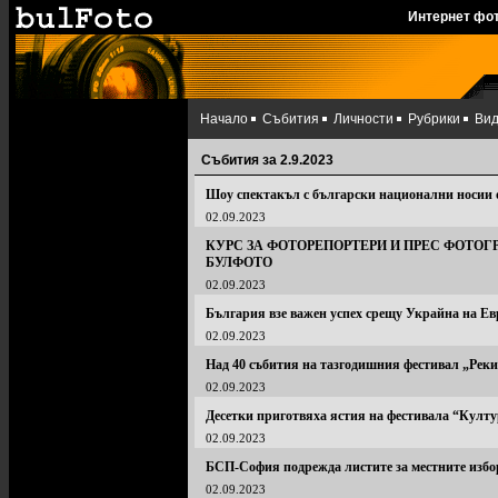
Интернет фо
Начало
Събития
Личности
Рубрики
Ви
Събития за 2.9.2023
Шоу спектакъл с български национални носии 
02.09.2023
КУРС ЗА ФОТОРЕПОРТЕРИ И ПРЕС ФОТОГ
БУЛФОТО
02.09.2023
България взе важен успех срещу Украйна на Е
02.09.2023
Над 40 събития на тазгодишния фестивал „Рек
02.09.2023
Десетки приготвяха ястия на фестивала “Култу
02.09.2023
БСП-София подрежда листите за местните избо
02.09.2023