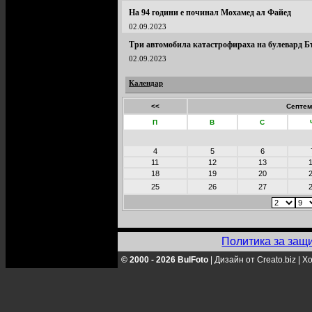
На 94 години е починал Мохамед ал Файед
02.09.2023
Три автомобила катастрофираха на булевард Б
02.09.2023
Календар
<<
Септем
П
В
С
4
5
6
11
12
13
18
19
20
25
26
27
Политика за защ
© 2000 - 2026 BulFoto
|
Дизайн от Creato.biz
|
Хо