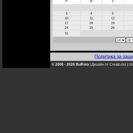
П
В
С
3
4
5
10
11
12
17
18
19
24
25
26
31
Политика за защ
© 2000 - 2026 BulFoto
|
Дизайн от Creato.biz
|
Хо