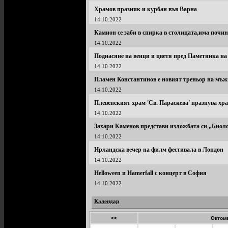
Храмов празник и курбан във Варна
14.10.2022
Камион се заби в спирка в столицата,има по
14.10.2022
Поднасяне на венци и цветя пред Паметника на
14.10.2022
Пламен Константинов е новият треньор на мъж
14.10.2022
Плевенският храм 'Св. Параскева' празнува хр
14.10.2022
Захари Каменов представи изложбата си „Биоло
14.10.2022
Ирландска вечер на филм фестивала в Лондон
14.10.2022
Helloween и Hamerfall с концерт в София
14.10.2022
Календар
<<
Октомв