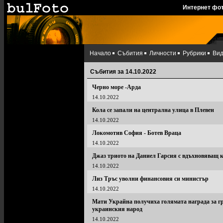
Интернет фо
Начало
Събития
Личности
Рубрики
Ви
Събития за 14.10.2022
Черно море -Арда
14.10.2022
Кола се запали на централна улица в Плевен
14.10.2022
Локомотив София - Ботев Враца
14.10.2022
Джаз триото на Даниел Гарсия с вдъхновяващ 
14.10.2022
Лиз Тръс уволни финансовия си министър
14.10.2022
Мати Украйна получиха голямата награда за г
украинския народ
14.10.2022