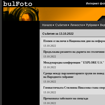
Интернет фо
Начало
Събития
Личности
Рубрики
Ви
Събития за 13.10.2022
Плевен се включи в Национални дни на неформ
13.10.2022
Продължава рязането на дървета по столичния
13.10.2022
Международна конференция '' EXPLORE U.S.''
13.10.2022
Среща между парламентарните групи по повод 
на Народното събрание
13.10.2022
Гимнастичката Стилияна Николова стана спорт
13.10.2022
Премахнаха табелките на спецсъда
13.10.2022