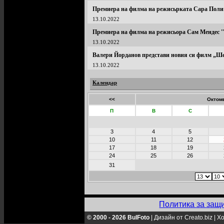
Премиера на филма на режисьрката Сара Поли '
13.10.2022
Премиера на филма на режисьора Сам Мендес '' E
13.10.2022
Валери Йорданов представи новия си филм „Ше
13.10.2022
Календар
<<
Октомв
П
В
С
3
4
5
10
11
12
17
18
19
24
25
26
31
Политика за защ
© 2000 - 2026 BulFoto
|
Дизайн от Creato.biz
|
Хо