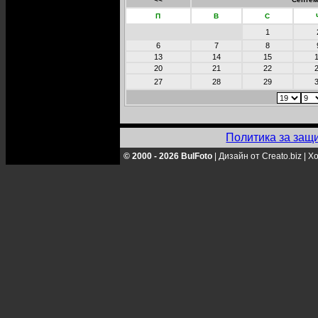
П
В
С
1
6
7
8
13
14
15
20
21
22
27
28
29
Политика за защ
© 2000 - 2026 BulFoto
|
Дизайн от Creato.biz
|
Хо