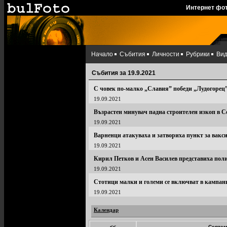
Интернет фо
Начало
Събития
Личности
Рубрики
Ви
Събития за 19.9.2021
С човек по-малко „Славия” победи „Лудогорец
19.09.2021
Възрастен минувач падна строителен изкоп в 
19.09.2021
Варненци атакуваха и затвориха пункт за вакс
19.09.2021
Кирил Петков и Асен Василев представиха пол
19.09.2021
Стотици малки и големи се включват в кампан
19.09.2021
Календар
<<
Септем