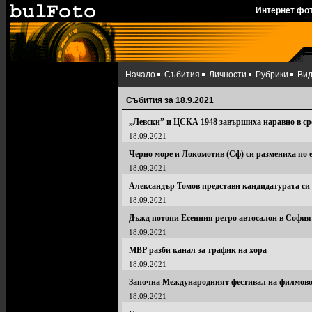
Интернет фо
Начало
Събития
Личности
Рубрики
Ви
Събития за 18.9.2021
„Левски” и ЦСКА 1948 завършиха наравно в с
18.09.2021
Черно море и Локомотив (Сф) си размениха по 
18.09.2021
Александър Томов представи кандидатурата си 
18.09.2021
Дъжд потопи Есенния ретро автосалон в София
18.09.2021
МВР разби канал за трафик на хора
18.09.2021
Започна Международният фестивал на филмов
18.09.2021