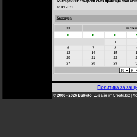
Българският лекарски съюз провежда своя отче
18.09.2021
Календар
<<
Септем
П
В
С
1
6
7
8
13
14
15
20
21
22
27
28
29
Политика за защ
© 2000 - 2026 BulFoto
|
Дизайн от Creato.biz
|
Хо