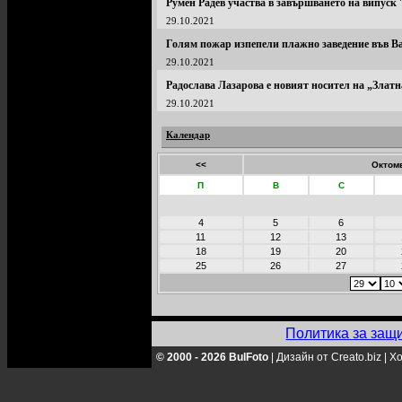
Румен Радев участва в завършването на випуск ''
29.10.2021
Голям пожар изпепели плажно заведение във В
29.10.2021
Радослава Лазарова е новият носител на „Златн
29.10.2021
Календар
<<
Октомв
П
В
С
4
5
6
11
12
13
18
19
20
25
26
27
Политика за защ
© 2000 - 2026 BulFoto
|
Дизайн от Creato.biz
|
Хо