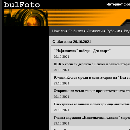
Интернет фо
Начало
Събития
Личности
Рубрики
Ви
Събития за 29.10.2021
'' Нефтохимик'' победи '' Дея спорт''
29.10.2021
ЦСКА спечели дербито с Левски и записа втори
29.10.2021
Юлиан Костов с роля в новите серии на "Под 
29.10.2021
Откриха нов метан танк в пречиствателната с
29.10.2021
Електричка се запали и опожари още автомоби
29.10.2021
Главна дирекция „Национална полиция“ с пре
29.10.2021