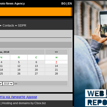
Photo News Agency
BG
|
EN
Contacts
GDPR
и, 2018
>>
Ч
П
С
Н
4
5
6
7
11
12
13
14
18
19
20
21
25
26
27
28
>>
ита на личните данни
|
Hosting and domains by Cbox.biz