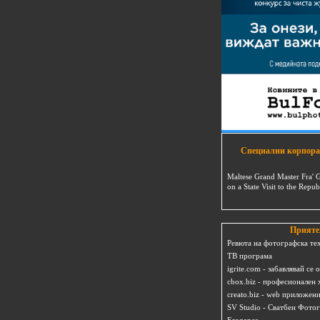
Специални корпора
Maltese Grand Master Fra' 
on a State Visit to the Repub
Прияте
Ревюта на фотографска те
ТВ програма
igrite.com - забавлявай се 
cbox.biz - професионален 
creato.biz - web приложен
SV Studio - Сватбен Фото