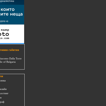
тивни събития
Giacomo Dalla Torre
lic of Bulgaria
ли
хника
онлайн
хостинг
ия
граф