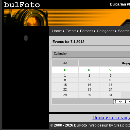
Bulgarian 
Home
Events
Persons
Categories
Search
Events for 7.1.2018
Calendar
<<
Януар
П
В
С
1
2
3
8
9
10
15
16
17
22
23
24
29
30
31
Политика за защ
© 2000 - 2026 BulFoto
|
Web design by Creato.biz