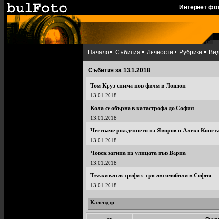
Интернет фо
Начало
Събития
Личности
Рубрики
Ви
Събития за 13.1.2018
Том Круз снима нов филм в Лондон
13.01.2018
Кола се обърна в катастрофа до София
13.01.2018
Честваме рождението на Яворов и Алеко Конст
13.01.2018
Човек загина на улицата във Варна
13.01.2018
Тежка катастрофа с три автомобила в София
13.01.2018
Календар
<<
Януар