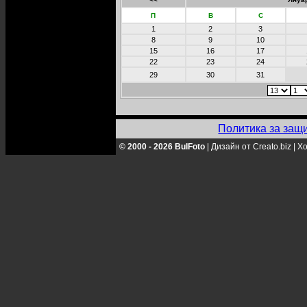
П
В
С
1
2
3
8
9
10
15
16
17
22
23
24
29
30
31
Политика за защ
© 2000 - 2026 BulFoto
|
Дизайн от Creato.biz
|
Хо