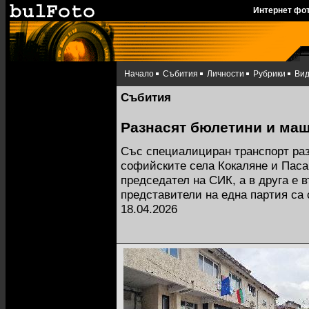
Интернет фо
Начало
Събития
Личности
Рубрики
Ви
Събития
Разнасят бюлетини и маш
Със специалициран транспорт ра
софийските села Кокаляне и Пасар
председател на СИК, а в друга е в
представители на една партия са
18.04.2026