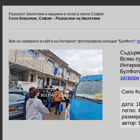
Разнасят бюлетини и машини в селата около София
Село Кокаляне, София – Разнасяне на бюлетини
Вие се намирате в сайта на Интернет фотографска агенция "БулФото"
w
Съдържа
Всяко п
Интерне
БулФото
затвори
Село К
дата: 1
тегло: 
размер
автор: