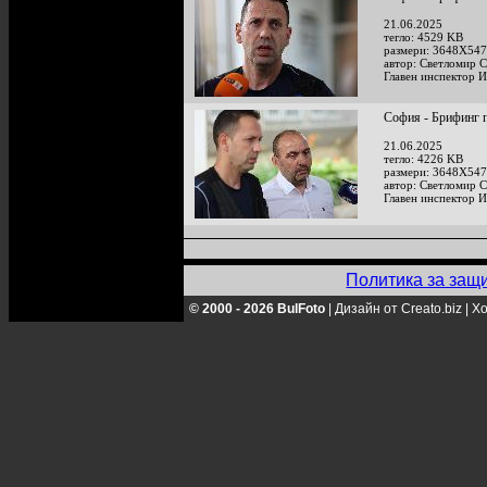
21.06.2025
тегло: 4529 KB
размери: 3648X547
автор: Светломир 
Главен инспектор И
София - Брифинг п
21.06.2025
тегло: 4226 KB
размери: 3648X547
автор: Светломир 
Главен инспектор И
Политика за защ
© 2000 - 2026 BulFoto
|
Дизайн от Creato.biz
|
Хо