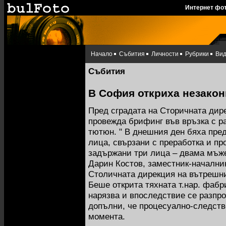
Интернет фо
Начало
Събития
Личности
Рубрики
Ви
Събития
В София откриха незакон
Пред сградата на Сторичната дир
провежда брифинг във връзка с р
тютюн. " В днешния ден бяха пре
лица, свързани с преработка и п
задържани три лица – двама мъже
Дарин Костов, заместник-начални
Столичната дирекция на вътрешни
Беше открита тяхната т.нар. фабри
нарязва и впоследствие се разпр
допълни, че процесуално-следств
момента.