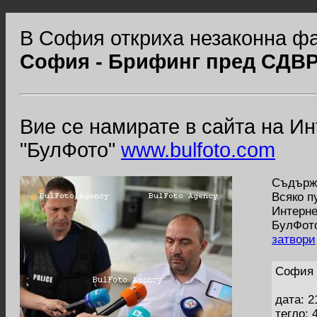
В София откриха незаконна ф
София - Брифинг пред СДВР
Вие се намирате в сайта на И
"БулФото"
www.bulfoto.com
Съдържа
Всяко п
Интерне
БулФото
затвори
София 
дата: 2
тегло: 