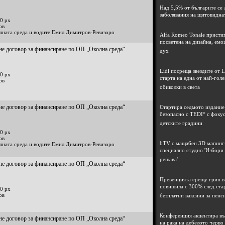
Над 5,5% от българите се 
заболявания на щитовидна
0 px
ов
лната среда и водите Емил Димитров-Ревизоро
Alfa Romeo Tonale пристиг
посветена на дизайна, емо
не договор за финансиране по ОП „Околна среда“
дух
Lidl посреща звездите от L
0 px
старта на една от най-гол
ов
обиколки в света
не договор за финансиране по ОП „Околна среда“
Стартира седмото издание
безопасно с TEDI“ с фокус
детските градини
0 px
ов
bTV с мащабен 3D мапинг 
лната среда и водите Емил Димитров-Ревизоро
специално студио 'Избори
решава'
не договор за финансиране по ОП „Околна среда“
Превенцията срещу грип в 
повишила с 300% след ста
0 px
ов
безплатни ваксини за пенс
Конференция акцентира в
не договор за финансиране по ОП „Околна среда“
на рака на дебелото черво