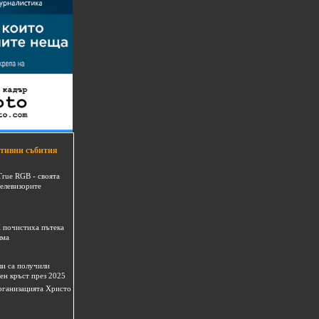
тивни събития
True RGB - своята
телевизорите
 почистиха пътека
шма
и са получили
ен кръст през 2025
 организацията Христо