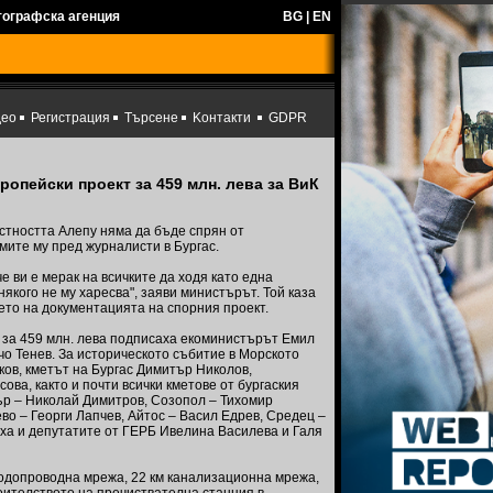
тографска агенция
BG
|
EN
део
Регистрация
Търсене
Kонтакти
GDPR
опейски проект за 459 млн. лева за ВиК
тността Алепу няма да бъде спрян от
мите му пред журналисти в Бургас.
че ви е мерак на всичките да ходя като една
някого не му харесва", заяви министърът. Той каза
то на документацията на спорния проект.
 за 459 млн. лева подписаха екоминистърът Емил
чо Тенев. За историческото събитие в Морското
ов, кметът на Бургас Димитър Николов,
ва, както и почти всички кметове от бургаския
ър – Николай Димитров, Созопол – Тихомир
о – Георги Лапчев, Айтос – Васил Едрев, Средец –
яха и депутатите от ГЕРБ Ивелина Василева и Галя
водопроводна мрежа, 22 км канализационна мрежа,