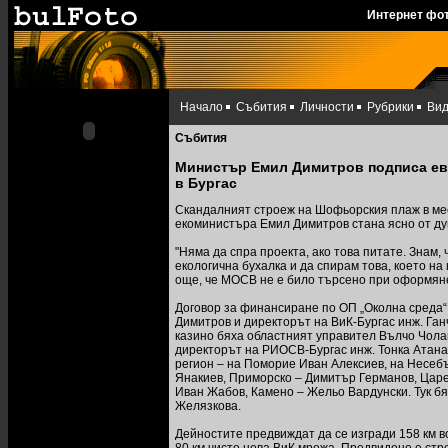
Интернет фо
Начало
Събития
Личности
Рубрики
Ви
Събития
Министър Емил Димитров подписа евр
в Бургас
Скандалният строеж на Шофьорския плаж в мес
екоминистъра Емил Димитров стана ясно от ду
"Няма да спра проекта, ако това питате. Знам, 
екологична бухалка и да спирам това, което на 
още, че МОСВ не е било търсено при оформяне
Договор за финансиране по ОП „Околна среда“
Димитров и директорът на ВиК-Бургас инж. Ган
казино бяха областният управител Вълчо Чолак
директорът на РИОСВ-Бургас инж. Тонка Атанасо
регион – на Поморие Иван Алексиев, на Несеб
Янакиев, Приморско – Димитър Германов, Царев
Иван Жабов, Камено – Жельо Вардунски. Тук б
Желязкова.
Дейностите предвиждат да се изгради 158 км 