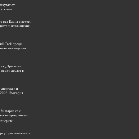
лекуват от
та жлеза
а във Варна с вечер,
цията и италианския
idl-Trek преди
емите колоездачни
 на „Пресичам
 върху децата в
спектакъл и
 2026. България
България се е
рта на програмата с
ионерите
ърху профилактиката