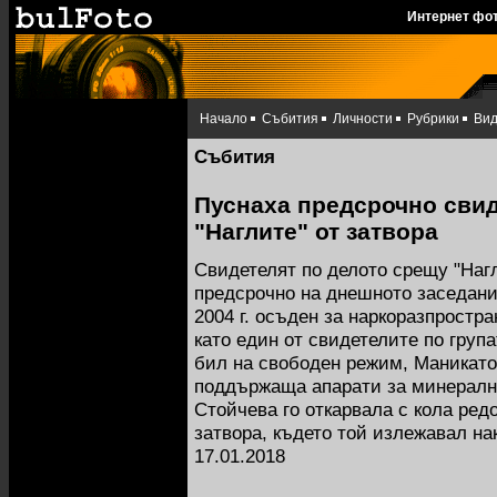
Интернет фо
Начало
Събития
Личности
Рубрики
Ви
Събития
Пуснаха предсрочно свид
"Наглите" от затвора
Свидетелят по делото срещу "Наг
предсрочно на днешното заседани
2004 г. осъден за наркоразпростр
като един от свидетелите по група
бил на свободен режим, Маникато
поддържаща апарати за минералн
Стойчева го откарвала с кола редо
затвора, където той излежавал на
17.01.2018