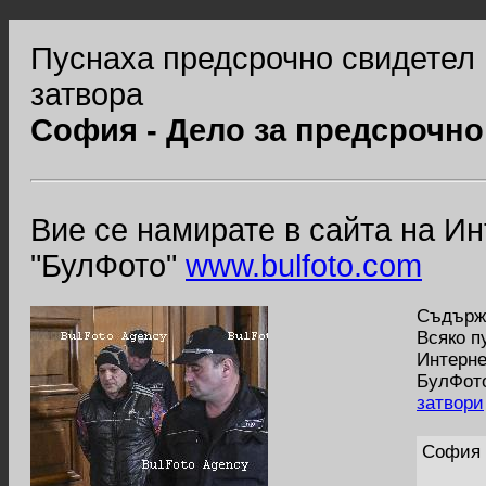
Пуснаха предсрочно свидетел 
затвора
София - Дело за предсрочн
Вие се намирате в сайта на И
"БулФото"
www.bulfoto.com
Съдържа
Всяко п
Интерне
БулФото
затвори
София 