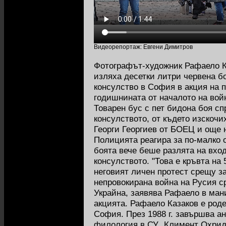
Видеорепортаж: Евгени Димитров
Фотографът-художник Рафаело 
изляха десетки литри червена б
консулство в София в акция на п
годишнината от началото на войн
Товарен бус с пет бидона боя сп
консулството, от където изскочи
Георги Георгиев от БОЕЦ и още 
Полицията реагира за по-малко о
боята вече беше разлята на вхо
консулството. "Това е кръвта на 
неговият личен протест срещу з
непровокирана война на Русия с
Украйна, заявява Рафаело в ман
акцията. Рафаело Казаков е роден
София. През 1988 г. завършва а
филология в СУ „Климент Охридс