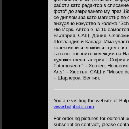
работи като редактор в списание
фото“ до закриването му през 1999
се дипломира като магистър по
визуално изкуство в колежа “Schoo
Ню Йорк. Автор е на 16 самосто
България, САЩ, Дания, Словакия
Шотландия и Канада. Има участи
колективни изложби из цял свят
са в постоянните колекции на Н
художествена галерия – София и
Fotomuseum” – Хортен, Норвегия,
Arts” – Хюстън, САЩ и “Musee de 
– Шарлероа, Белгия.
You are visiting the website of Bu
www.bulphoto.com
For ordering pictures for editorial u
subscription contract, please conta