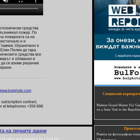
отехнически средства
възникнал пожар. По
на пожарната са на
ристигнало е и
Главчев. Ограничено е
т Елин Пелин до гара
ническите средства все
ожарът е обхванал и
и да се вземе решение
уирани.
www.bulphoto.com
Специални корпорат
a subscription contract,
Maltese Grand Master Fra' Gi
r at telephones +359 898
on a State Visit to the Republi
Приятел
та на личните данни
Ревюта на фотографска техн
|
Hosting and domains by Cbox.biz
ТВ програма