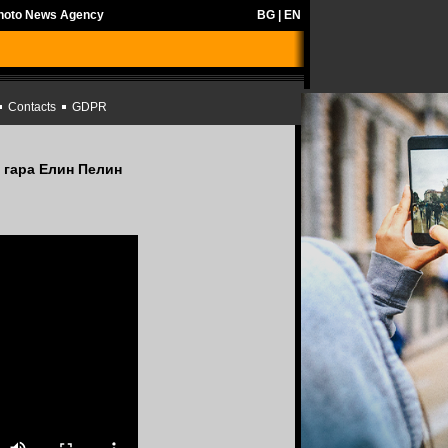
Photo News Agency
BG
|
EN
Contacts
GDPR
 гара Елин Пелин