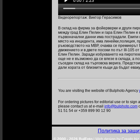
Видеорепортаж: Виктор Герасимов
В склад на фирма за фойерверки и други пир
между град Елин Пелин и гара Елин Пелин е 
първоначални данни има пострадали. Екипи 
място на инцидента, има линейки,полиция, п
ръководството на МВР, очаква се премиерът 
движението и в двете посоки по път III-105 о
Елин Пелин. Заради избухването на пиротех
още не е възможно да се влезе в склада, а п
съседен склад на търговска верига. Предсто
дали хората от близките къщи да бъдат евак
You are visiting the website of Bulphoto Agency
For ordering pictures for editorial use or to sign 
please contact us at e-mail
info@bulphoto.com
o
51 51 54 or +359 899 90 12 90
Политика за защи
© 2000 - 2026 BulFoto
|
Web design by Creato.biz