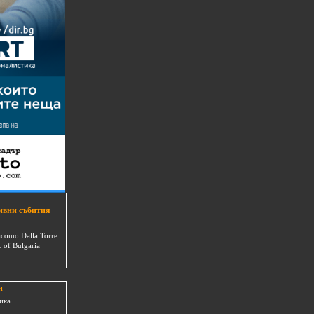
ивни събития
acomo Dalla Torre
c of Bulgaria
и
ика