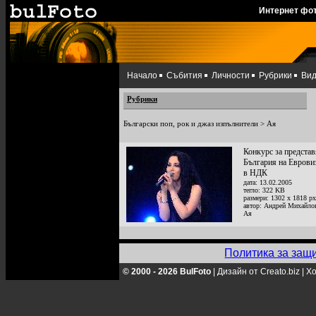
Интернет фо
Начало
Събития
Личности
Рубрики
Ви
Рубрики
Български поп, рок и джаз изпълнители
>
Ая
Конкурс за представ
България на Евровиз
в НДК
дата: 13.02.2005
тегло: 322 KB
размери: 1302 x 1818 px
автор: Андрей Михайло
Ая
Политика за защ
© 2000 - 2026 BulFoto
|
Дизайн от Creato.biz
|
Хо