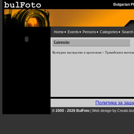
Bulgarian 
Home
Events
Persons
Categories
Search
Categories
Културно наследство и археолоия
>
Тракийската могила
Политика за защ
© 2000 - 2026 BulFoto
|
Web design by Creato.biz