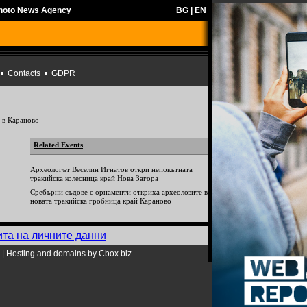
Photo News Agency
BG
|
EN
Contacts
GDPR
 в Караново
Related Events
Археологът Веселин Игнатов откри непокътната
тракийска колесница край Нова Загора
Сребърни съдове с орнаменти откриха археолозите в
новата тракийска гробница край Караново
ита на личните данни
|
Hosting and domains by Cbox.biz