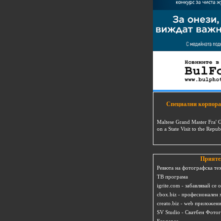
Специални корпора
Maltese Grand Master Fra' 
on a State Visit to the Repub
Прияте
Ревюта на фотографска те
ТВ програма
igrite.com - забавлявай се 
cbox.biz - професионален 
creato.biz - web приложен
SV Studio - Сватбен Фото