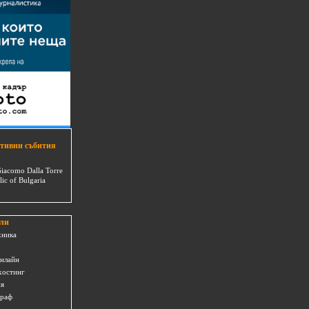
тивни събития
Giacomo Dalla Torre
lic of Bulgaria
ли
хника
онлайн
хостинг
ия
граф