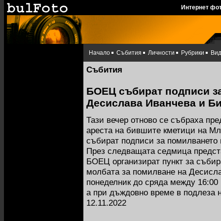
Интернет фо
Начало
Събития
Личности
Рубрики
Ви
Събития
БОЕЦ събират подписи з
Десислава Иванчева и Б
Тази вечер отново се събраха пр
ареста на бившите кметици на Мл
събират подписи за помилването
През следващата седмица предст
БОЕЦ организират пункт за събир
молбата за помилване на Десисла
понеделник до сряда между 16:00 
а при дъждовно време в подлеза 
12.11.2022