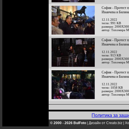
София - Протест п
Иванчева и Билян
12.11.2022
тегло: 991 KB
размери: 2000X300
автор: Тихомира М
София - Протест п
Иванчева и Билян
12.11.2022
тегло: 913 KB
размери: 2000X300
автор: Тихомира М
София - Протест п
Иванчева и Билян
12.11.2022
тегло: 1058 KB
размери: 2000X300
автор: Тихомира М
Политика за защ
© 2000 - 2026 BulFoto
|
Дизайн от Creato.biz
|
Хо