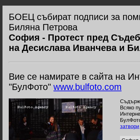
БОЕЦ събират подписи за пом
Биляна Петрова
София - Протест пред Съдеб
на Десислава Иванчева и Б
Вие се намирате в сайта на И
"БулФото"
www.bulfoto.com
Съдържа
Всяко п
Интерне
БулФото
затвори