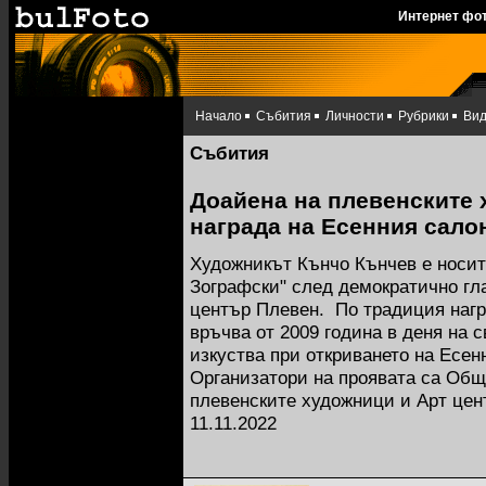
Интернет фо
Начало
Събития
Личности
Рубрики
Ви
Събития
Доайена на плевенските 
награда на Есенния сало
Художникът Кънчо Кънчев е носит
Зографски" след демократично гла
център Плевен. По традиция нагр
връчва от 2009 година в деня на 
изкуства при откриването на Есен
Организатори на проявата са Общ
плевенските художници и Арт цен
11.11.2022