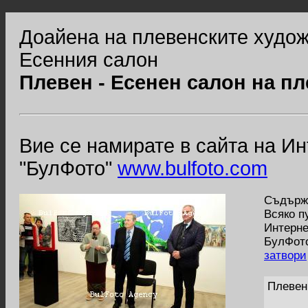
Доайена на плевенските худож
Есенния салон
Плевен - Есенен салон на п
Вие се намирате в сайта на И
"БулФото"
www.bulfoto.com
Съдържа
Всяко п
Интерне
БулФото
затвори
Плевен