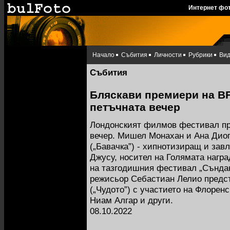
Интернет фо
Начало
Събития
Личности
Рубрики
Ви
Събития
Бляскави премиери на BFI
петъчната вечер
Лондонският филмов фестивал пр
вечер. Мишел Монахан и Ана Дио
(„Бавачка”) - хипнотизиращ и за
Джусу, носител на Голямата нагр
на тазгодишния фестивал „Сънда
режисьор Себастиан Лелио предст
(„Чудото”) с участието на Флорен
Ниам Алгар и други.
08.10.2022