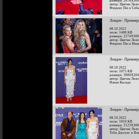
размери: 2076X300
автор: Цветан Лило
Флоренс Пю и Себа
Лондон - Премиера 
08.10.2022
тегло: 1408 KB
размери: 2274X300
автор: Цветан Лило
Флоренс Пю и Ниа
Лондон - Премиера 
08.10.2022
тегло: 1075 KB
размери: 3000X204
автор: Цветан Лило
Илеин Касиди
Лондон - Премиера 
08.10.2022
тегло: 1010 KB
размери: 2123X300
автор: Цветан Лило
Тоби Джоунс и Ил