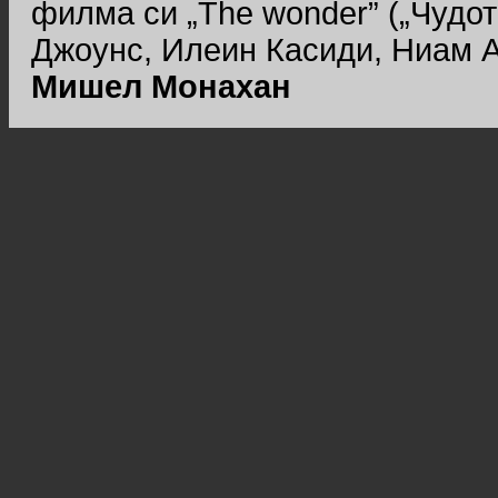
филма си „The wonder” („Чудот
Джоунс, Илеин Касиди, Ниам А
Мишел Монахан