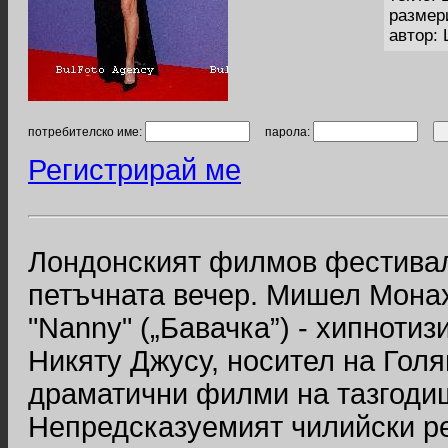
размер
автор: 
потребителско име:
парола:
Регистрирай ме
Лондонският филмов фестивал
петъчната вечер. Мишел Мона
"Nanny" („Бавачка”) - хипнот
Никяту Джусу, носител на Голя
драматични филми на тазгоди
Непредсказуемият чилийски р