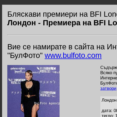
Бляскави премиери на BFI Lond
Лондон - Премиера на BFI Lon
Вие се намирате в сайта на И
"БулФото"
www.bulfoto.com
Съдържа
Всяко п
Интерне
БулФото
затвори
Лондон 
дата: 0
тегло: 