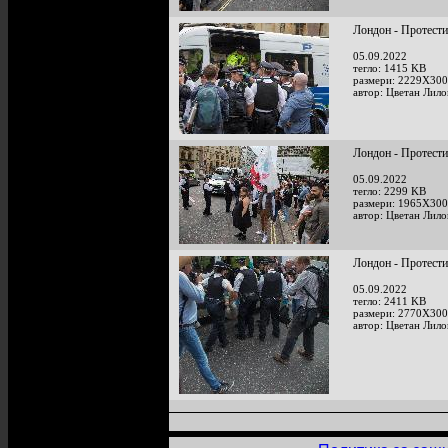
Лондон - Протести
05.09.2022
тегло: 1415 KB
размери: 2229X300
автор: Цветан Лило
Лондон - Протести
05.09.2022
тегло: 2299 KB
размери: 1965X300
автор: Цветан Лило
Лондон - Протести
05.09.2022
тегло: 2411 KB
размери: 2770X300
автор: Цветан Лило