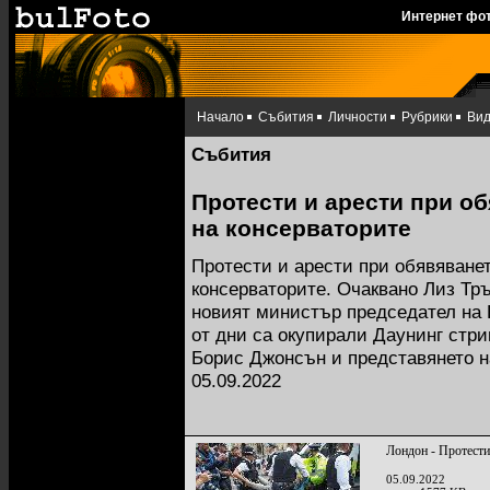
Интернет фо
Начало
Събития
Личности
Рубрики
Ви
Събития
Протести и арести при о
на консерваторите
Протести и арести при обявяванет
консерваторите. Очаквано Лиз Тр
новият министър председател на
от дни са окупирали Даунинг стри
Борис Джонсън и представянето н
05.09.2022
Лондон - Протести
05.09.2022