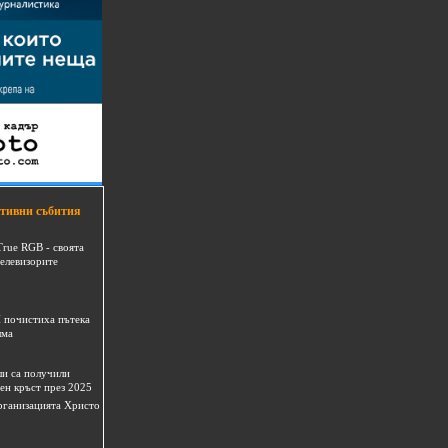
тивни събития
True RGB - своята
телевизорите
 почистиха пътека
шма
и са получили
ен кръст през 2025
 организацията Христо