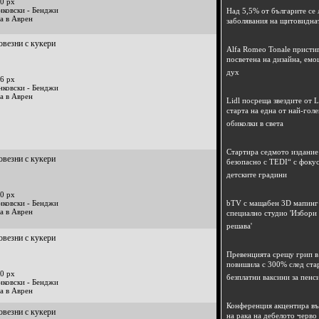
0 px
нковски - Бенджи
Над 5,5% от българите се 
а в Аврен
заболявания на щитовидна
овезни с кукери
Alfa Romeo Tonale пристиг
посветена на дизайна, емо
дух
6 px
нковски - Бенджи
а в Аврен
Lidl посреща звездите от L
старта на една от най-гол
обиколки в света
Стартира седмото издание
овезни с кукери
безопасно с TEDI“ с фокус
детските градини
0 px
нковски - Бенджи
bTV с мащабен 3D мапинг 
а в Аврен
специално студио 'Избори
решава'
овезни с кукери
Превенцията срещу грип в 
повишила с 300% след ста
0 px
безплатни ваксини за пенс
нковски - Бенджи
а в Аврен
Конференция акцентира в
овезни с кукери
на рака на дебелото черво