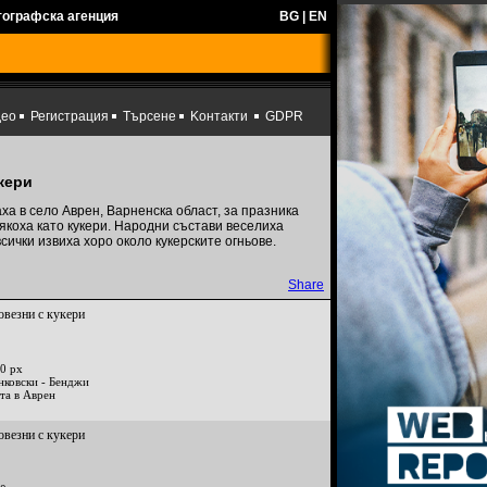
тографска агенция
BG
|
EN
део
Регистрация
Търсене
Kонтакти
GDPR
кери
ха в село Аврен, Варненска област, за празника
якоха като кукери. Народни състави веселиха
сички извиха хоро около кукерските огньове.
Share
овезни с кукери
0 px
нковски - Бенджи
та в Аврен
овезни с кукери