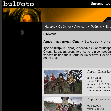
Интернет фо
Начало
Събития
Личности
Рубрики
Ви
Събития
Аврен празнува Сирни Заговезни с ку
Кукерски игри и народно веселие си организира
Сирни Заговезни жените от селото и се преобл
хората на поляна в центъра на селото. После в
09.03.2008
Аврен - Сирни Заг
09.03.2008
тегло: 545 KB
размери: 1333X200
автор: Любомир Бе
Празника на поляна
Аврен - Сирни Заг
09.03.2008
тегло: 339 KB