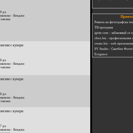
9 px
нковски - Бенджи
Прияте
говезни
Ревюта на фотографска те
ТВ програма
igrite.com - забавлявай се 
cbox.biz - професионален 
creato.biz - web приложен
овезни с кукери
SV Studio - Сватбен Фото
Erogance
0 px
нковски - Бенджи
говезни
овезни с кукери
0 px
нковски - Бенджи
говезни
овезни с кукери
7 px
нковски - Бенджи