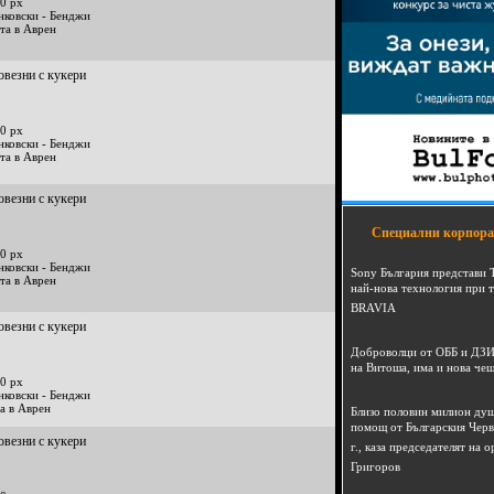
0 px
нковски - Бенджи
та в Аврен
овезни с кукери
0 px
нковски - Бенджи
та в Аврен
овезни с кукери
Специални корпора
0 px
нковски - Бенджи
Sony България представи 
та в Аврен
най-нова технология при 
BRAVIA
овезни с кукери
Доброволци от ОББ и ДЗИ
на Витоша, има и нова че
0 px
нковски - Бенджи
а в Аврен
Близо половин милион душ
помощ от Българския Черв
овезни с кукери
г., каза председателят на
Григоров