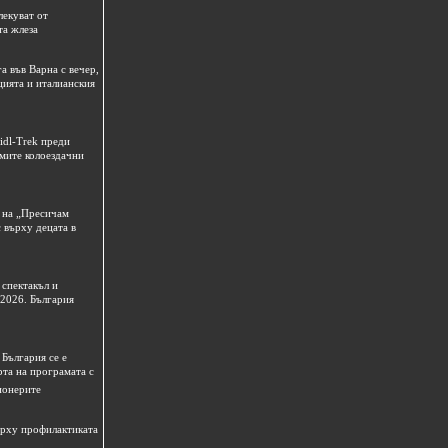
лекуват от
та жлеза
а във Варна с вечер,
цията и италианския
idl-Trek преди
емите колоездачни
 на „Пресичам
 върху децата в
спектакъл и
 2026. България
България се е
рта на програмата с
ионерите
ърху профилактиката