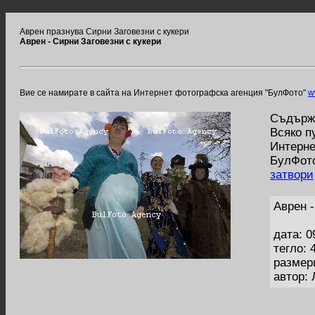
Аврен празнува Сирни Заговезни с кукери
Аврен - Сирни Заговезни с кукери
Вие се намирате в сайта на Интернет фотографска агенция "БулФото"
w
Съдържа
Всяко п
Интерне
БулФото
затвори
Аврен -
дата: 0
тегло: 
размер
автор: