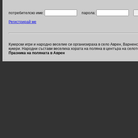
потребителско име:
парола:
Регистрирай ме
Кукерски игри и народно веселие си организираха в село Аврен, Варненс
кукери. Народни състави веселиха хората на поляна в центъра на селото
Празника на поляната в Аврен