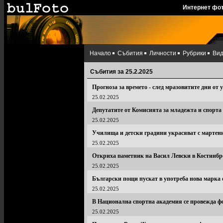
Интернет фо
Начало
Събития
Личности
Рубрики
Ви
Събития за 25.2.2025
Прогноза за времето - след мразовитите дни от 
25.02.2025
Депутатите от Комисията за младежта и спорта
25.02.2025
Училища и детски градини украсяват с мартен
25.02.2025
Откриха паметник на Васил Левски в Костинбр
25.02.2025
Български пощи пускат в употреба нова марка о
25.02.2025
В Национална спортна академия се провежда ф
25.02.2025