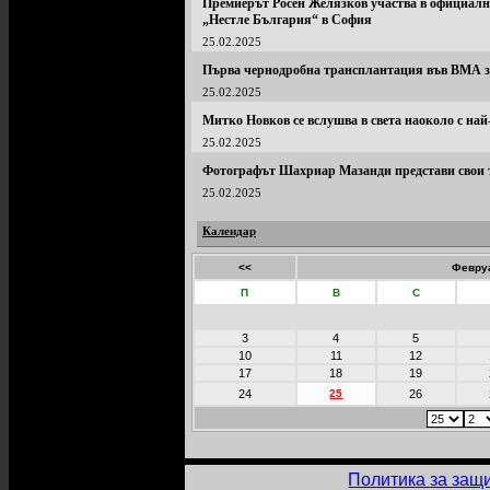
Премиерът Росен Желязков участва в официалн
„Нестле България“ в София
25.02.2025
Първа чернодробна трансплантация във ВМА з
25.02.2025
Митко Новков се вслушва в света наоколо с най
25.02.2025
Фотографът Шахриар Мазанди представи свои 
25.02.2025
Календар
<<
Февруа
П
В
С
3
4
5
10
11
12
17
18
19
24
25
26
Политика за защ