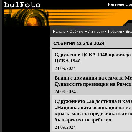
Интернет фо
Начало
Събития
Личности
Рубрики
Ви
Събития за 24.9.2024
Сдружение ЦСКА 1948 провежда 
ЦСКА 1948
24.09.2024
Видин е домакини на седмата М
Дунавските провинции на Римск
24.09.2024
Сдружението „За достъпна и каче
„Националната асоциация на мл
кръгла маса за предизвикателств
българският потребител
24.09.2024