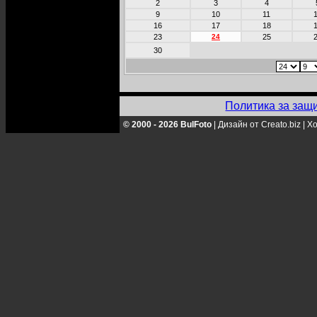
2
3
4
9
10
11
16
17
18
23
24
25
30
Политика за защ
© 2000 - 2026 BulFoto
|
Дизайн от Creato.biz
|
Хо