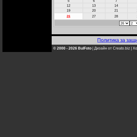
5
6
7
12
13
14
19
20
21
26
27
28
Политика за защ
© 2000 - 2026 BulFoto
|
Дизайн от Creato.biz
|
Хо