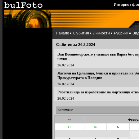
Интернет фо
Начало
Събития
Личности
Рубрики
Ви
Събития за 26.2.2024
Във Военноморското училище във Варна бе отк
науки
26.02.2024
Жители на Цалапица, близки и приятели на уб
Прокуратурата в Пловдив
26.02.2024
Работилница за изработване на мартеници отвор
26.02.2024
Календар
<<
Февруа
П
В
С