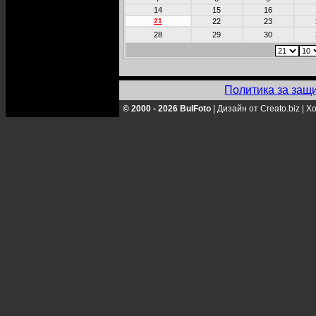
14
15
16
21
22
23
28
29
30
Политика за защ
© 2000 - 2026 BulFoto
|
Дизайн от Creato.biz
|
Хо