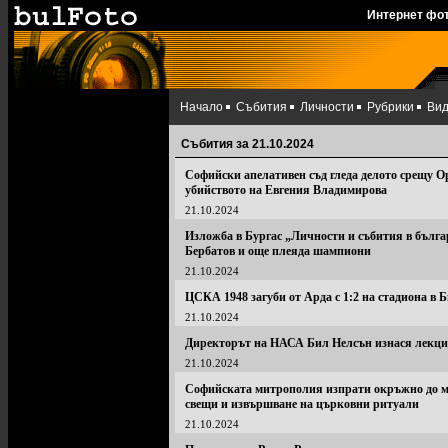
Интернет фо
Начало
Събития
Личности
Рубрики
Ви
Събития за 21.10.2024
Софийски апелативен съд гледа делото срещу 
убийството на Евгения Владимирова
21.10.2024
Изложба в Бургас „Личности и събития в бълга
Бербатов и още плеяда шампиони
21.10.2024
ЦСКА 1948 загуби от Арда с 1:2 на стадиона в 
21.10.2024
Директорът на НАСА Бил Нелсън изнася лекция
21.10.2024
Софийската митрополия изпрати окръжно до ма
свещи и извършване на църковни ритуали
21.10.2024