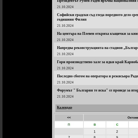
Президентът Румен Радев връчва националния 
21.10.2024
Софийски градски съд гледа поредното дело сре
годишния Филип
21.10.2024
На центъра на Плевен откриха къщички за кни
21.10.2024
Напредва реконструкцията на стадион „Българ
21.10.2024
Гори производствено хале за ядки край Карноб
21.10.2024
Последно сбогом на оператора и режисьора Рад
21.10.2024
Форумът " България те иска" се проведе за вто
21.10.2024
Календар
<<
Октомв
П
В
С
1
2
7
8
9