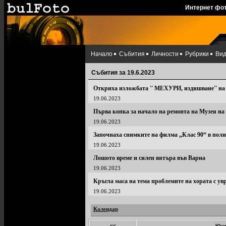
Интернет фо
Начало
Събития
Личности
Рубрики
Ви
Събития за 19.6.2023
Откриха изложбата '' МЕХУРИ, издишване'' на
19.06.2023
Първа копка за начало на ремонта на Музея на
19.06.2023
Започнаха снимките на филма „Клас 90“ в пол
19.06.2023
Лошото време и силен вятъра във Варна
19.06.2023
Кръгла маса на тема проблемите на хората с у
19.06.2023
Календар
<<
Юни