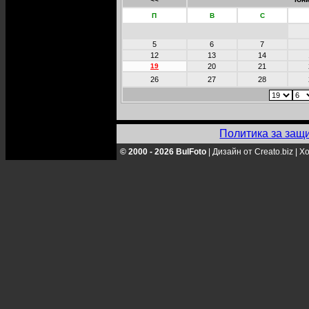
П
В
С
5
6
7
12
13
14
19
20
21
26
27
28
Политика за защ
© 2000 - 2026 BulFoto
|
Дизайн от Creato.biz
|
Хо