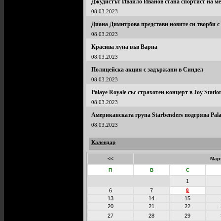
Джудистът Ивайло Иванов стана спортист на м
08.03.2023
Диана Димитрова представи новите си творби с
08.03.2023
Красива луна във Варна
08.03.2023
Полицейска акция с задържани в Синдел
08.03.2023
Palaye Royale със страхотен концерт в Joy Statio
08.03.2023
Американската група Starbenders подгрява Pala
08.03.2023
Календар
<<
Мар
П
В
С
1
6
7
8
13
14
15
20
21
22
27
28
29