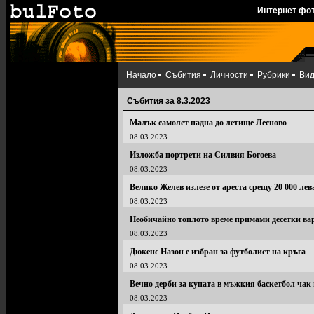
Интернет фо
Начало
Събития
Личности
Рубрики
Ви
Събития за 8.3.2023
Малък самолет падна до летище Лесново
08.03.2023
Изложба портрети на Силвия Богоева
08.03.2023
Велико Желев излезе от ареста срещу 20 000 ле
08.03.2023
Необичайно топлото време примами десетки в
08.03.2023
Дюкенс Назон е избран за футболист на кръга
08.03.2023
Вечно дерби за купата в мъжкия баскетбол чак
08.03.2023