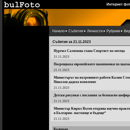
Интернет фо
Начало
Събития
Личности
Рубрики
Ви
Събития за 21.11.2023
Нургюл Салимова стана Спортист на месеца
21.11.2023
Посрещнаха европейските шампионки по шахм
21.11.2023
Министърът на вътрешните работи Калин Стоя
Николов дадоха изявление
21.11.2023
Детски рисунки с послания за безопасно шофир
21.11.2023
Министър Кирил Вътев открива научно-практи
в България- настояще и бъдеще“
21.11.2023
Календар