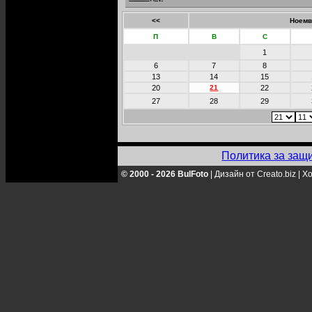
<<
Ноемв
П
В
С
1
6
7
8
13
14
15
20
21
22
27
28
29
Политика за защ
© 2000 - 2026 BulFoto
|
Дизайн от Creato.biz
|
Хо