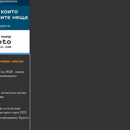
тивни събития
True RGB - своята
телевизорите
 почистиха пътека
шма
и са получили
ен кръст през 2025
 организацията Христо