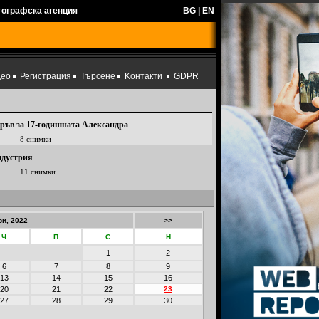
тографска агенция
BG
|
EN
део
Регистрация
Търсене
Kонтакти
GDPR
 кръв за 17-годишната Александра
8 снимки
ндустрия
11 снимки
и, 2022
>>
Ч
П
С
Н
1
2
6
7
8
9
13
14
15
16
20
21
22
23
27
28
29
30