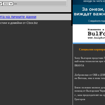
>>
ита на личните данни
стинг и домейни от Cbox.biz
Специални корпора
Sony България представи 
най-нова технология при 
BRAVIA
Доброволци от ОББ и ДЗИ
на Витоша, има и нова че
Близо половин милион душ
помощ от Българския Черв
г., каза председателят на
Григоров