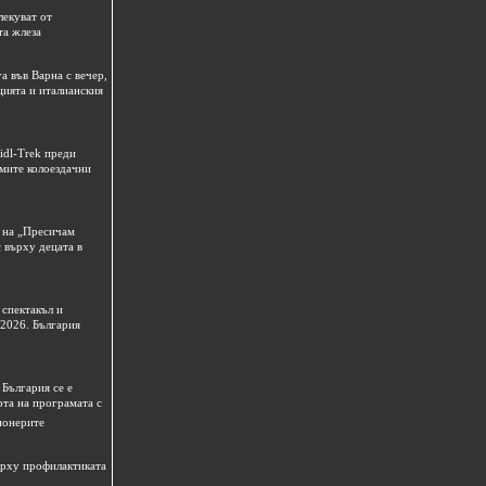
лекуват от
та жлеза
а във Варна с вечер,
цията и италианския
idl-Trek преди
емите колоездачни
 на „Пресичам
 върху децата в
спектакъл и
 2026. България
България се е
рта на програмата с
ионерите
ърху профилактиката