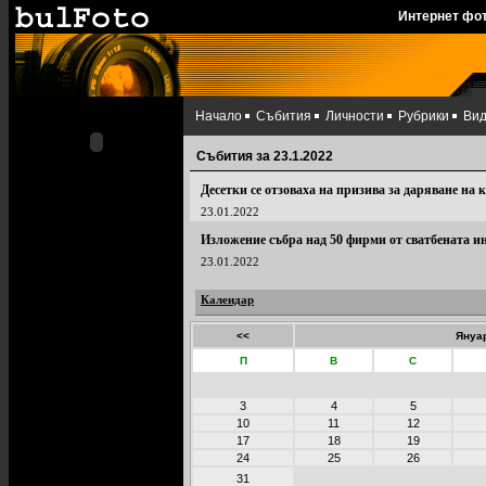
Интернет фо
Начало
Събития
Личности
Рубрики
Ви
Събития за 23.1.2022
Десетки се oтзоваха на призива за даряване на
23.01.2022
Изложение събра над 50 фирми от сватбената и
23.01.2022
Календар
<<
Януар
П
В
С
3
4
5
10
11
12
17
18
19
24
25
26
31