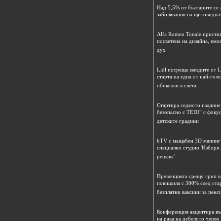
Над 5,5% от българите се 
заболявания на щитовидна
Alfa Romeo Tonale пристиг
посветена на дизайна, емо
дух
Lidl посреща звездите от L
старта на една от най-гол
обиколки в света
Стартира седмото издание
безопасно с TEDI“ с фокус
детските градини
bTV с мащабен 3D мапинг 
специално студио 'Избори
решава'
Превенцията срещу грип в 
повишила с 300% след ста
безплатни ваксини за пенс
Конференция акцентира в
на рака на дебелото черво