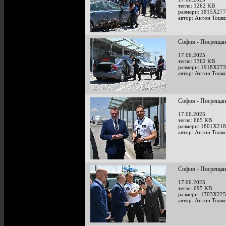
тегло: 1262 KB
размери: 1815X277
автор: Антон Тошк
София - Посрещан
17.06.2025
тегло: 1362 KB
размери: 1918X273
автор: Антон Тошк
София - Посрещан
17.06.2025
тегло: 665 KB
размери: 1801X218
автор: Антон Тошк
София - Посрещан
17.06.2025
тегло: 695 KB
размери: 1703X225
автор: Антон Тошк