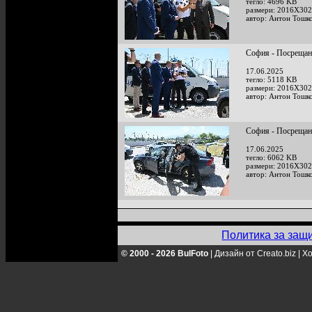
тегло: 4696 KB
размери: 2016X302
автор: Антон Тошк
София - Посрещан
17.06.2025
тегло: 5118 KB
размери: 2016X302
автор: Антон Тошк
София - Посрещан
17.06.2025
тегло: 6062 KB
размери: 2016X302
автор: Антон Тошк
Политика за защ
© 2000 - 2026 BulFoto
|
Дизайн от Creato.biz
|
Хо