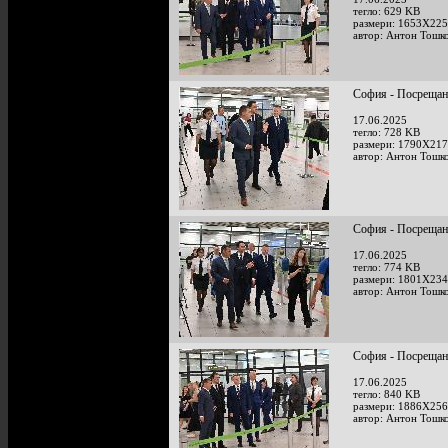
тегло: 629 KB
размери: 1653X225
автор: Антон Тошк
София - Посрещан
17.06.2025
тегло: 728 KB
размери: 1790X217
автор: Антон Тошк
София - Посрещан
17.06.2025
тегло: 774 KB
размери: 1801X234
автор: Антон Тошк
София - Посрещан
17.06.2025
тегло: 840 KB
размери: 1886X256
автор: Антон Тошк