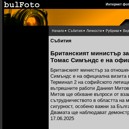
Интернет фо
Начало
Събития
Личности
Рубрики
Ви
Събития
Британският министър за
Томас Симъндс е на офиц
Британският министър за отноше
Симъндс е на официална визита в
Терминал 2 на софийското летище
вътрешните работи Даниел Митов
Митов ще обхване въпроси от вза
сътрудничеството в областта на м
сигурност, особено важни за Бълг
Двамата ще наблюдават демонстр
17.06.2025