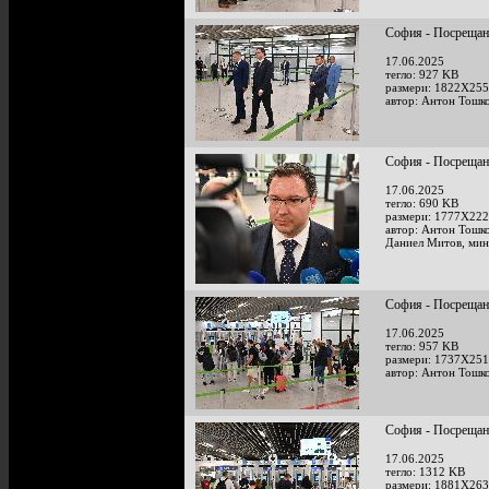
София - Посрещан
17.06.2025
тегло: 927 KB
размери: 1822X255
автор: Антон Тошк
София - Посрещан
17.06.2025
тегло: 690 KB
размери: 1777X222
автор: Антон Тошк
Даниел Митов, мин
София - Посрещан
17.06.2025
тегло: 957 KB
размери: 1737X251
автор: Антон Тошк
София - Посрещан
17.06.2025
тегло: 1312 KB
размери: 1881X263