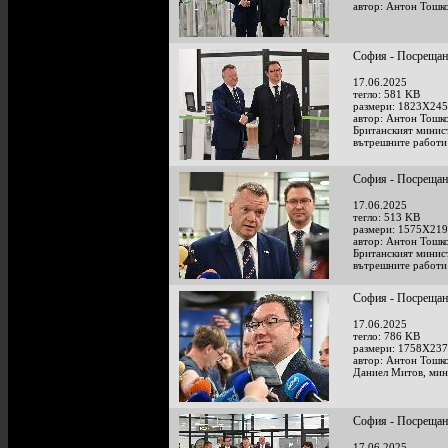
автор: Антон Тошк
София - Посрещан
17.06.2025
тегло: 581 KB
размери: 1823X245
автор: Антон Тошк
Британският минис
вътрешните работи
София - Посрещан
17.06.2025
тегло: 513 KB
размери: 1575X219
автор: Антон Тошк
Британският минис
вътрешните работи
София - Посрещан
17.06.2025
тегло: 786 KB
размери: 1758X237
автор: Антон Тошк
Даниел Митов, мин
София - Посрещан
17.06.2025