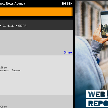
Photo News Agency
BG
|
EN
Contacts
GDPR
Share
258 px
енковски - Бенджи
000 px