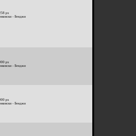
258 px
енковски - Бенджи
000 px
енковски - Бенджи
000 px
енковски - Бенджи