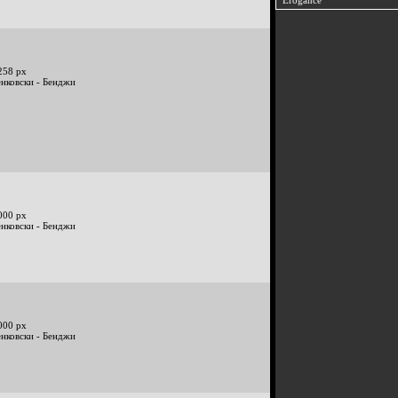
Erogance
258 px
енковски - Бенджи
000 px
енковски - Бенджи
000 px
енковски - Бенджи