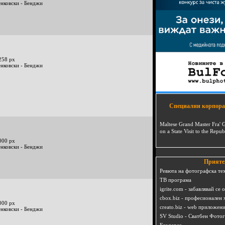
енковски - Бенджи
258 px
енковски - Бенджи
Специални корпора
Maltese Grand Master Fra' 
on a State Visit to the Repub
000 px
енковски - Бенджи
Прияте
Ревюта на фотографска те
ТВ програма
igrite.com - забавлявай се 
cbox.biz - професионален 
000 px
creato.biz - web приложен
енковски - Бенджи
SV Studio - Сватбен Фото