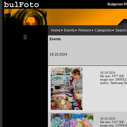
Bulgarian 
Home
Events
Persons
Categories
Search
Events
18.10.2024
18.10.2024
file size: 1977 KB
image size: 3000X2
author: Любомир Б
18.10.2024
file size: 2317 KB
image size: 2258X3