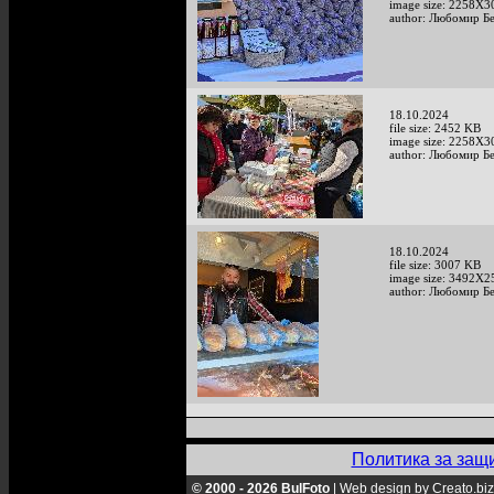
image size: 2258X3
author: Любомир Б
18.10.2024
file size: 2452 KB
image size: 2258X3
author: Любомир Б
18.10.2024
file size: 3007 KB
image size: 3492X2
author: Любомир Б
Политика за защ
© 2000 - 2026 BulFoto
|
Web design by Creato.biz