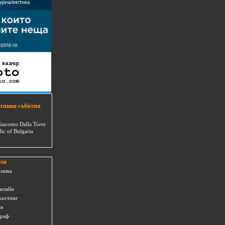
тивни събития
Giacomo Dalla Torre
lic of Bulgaria
ли
хника
онлайн
хостинг
ия
граф