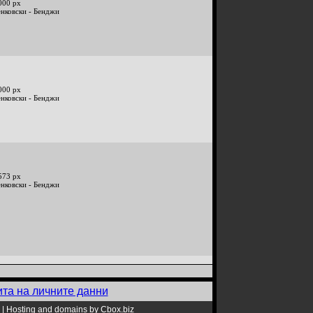
000 px
енковски - Бенджи
000 px
енковски - Бенджи
573 px
енковски - Бенджи
ита на личните данни
|
Hosting and domains by Cbox.biz