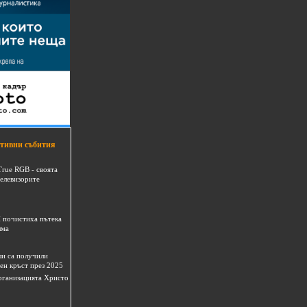
тивни събития
True RGB - своята
телевизорите
 почистиха пътека
шма
и са получили
ен кръст през 2025
 организацията Христо