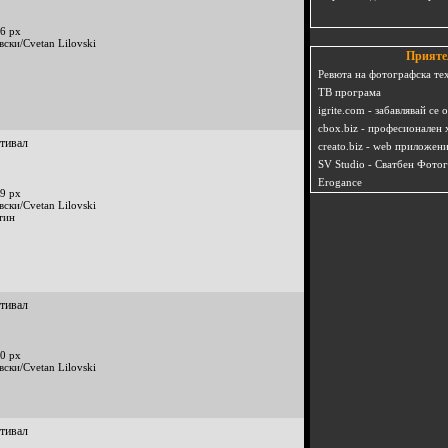
6 px
вски/Cvetan Lilovski
Прияте
Ревюта на фотографска те
ТВ програма
igrite.com - забавлявай се 
cbox.biz - професионален 
стивал
creato.biz - web приложен
SV Studio - Сватбен Фото
Erogance
9 px
вски/Cvetan Lilovski
тин
стивал
0 px
вски/Cvetan Lilovski
стивал