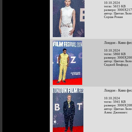
10.10.2024
тегло: 5615 KB
размери: 3000X217
автор: Цветан Лило
Сорша Ронан
Лондон - Кино фе
10.10.2024
тегло: 5860 KB
размери: 3000X200
автор: Цветан Лило
Сиджей Бекфорд
Лондон - Кино фе
10.10.2024
тегло: 5941 KB
размери: 3000X208
автор: Цветан Лило
Алекс Дженингс