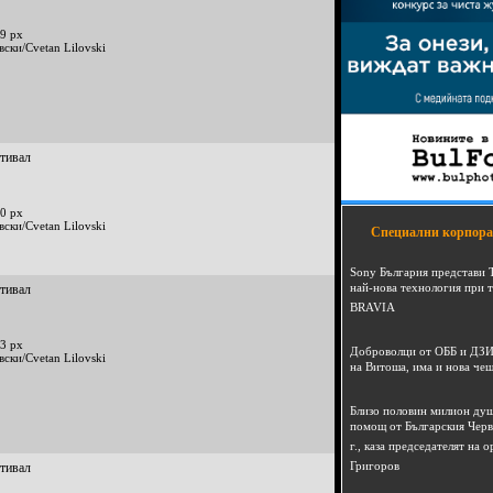
9 px
вски/Cvetan Lilovski
стивал
0 px
вски/Cvetan Lilovski
Специални корпора
Sony България представи 
най-нова технология при 
стивал
BRAVIA
3 px
Доброволци от ОББ и ДЗИ
вски/Cvetan Lilovski
на Витоша, има и нова че
Близо половин милион душ
помощ от Българския Черв
г., каза председателят на
Григоров
стивал