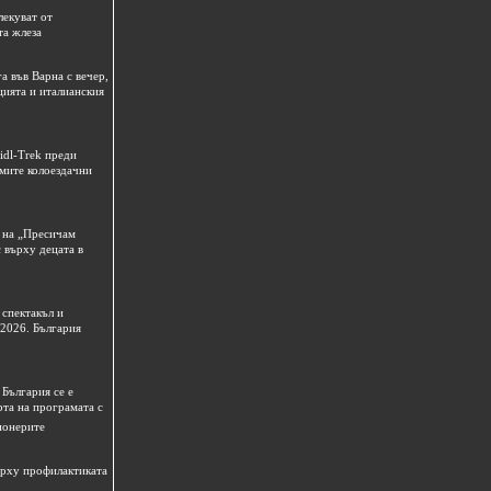
лекуват от
та жлеза
а във Варна с вечер,
цията и италианския
idl-Trek преди
емите колоездачни
 на „Пресичам
 върху децата в
спектакъл и
 2026. България
България се е
рта на програмата с
ионерите
ърху профилактиката