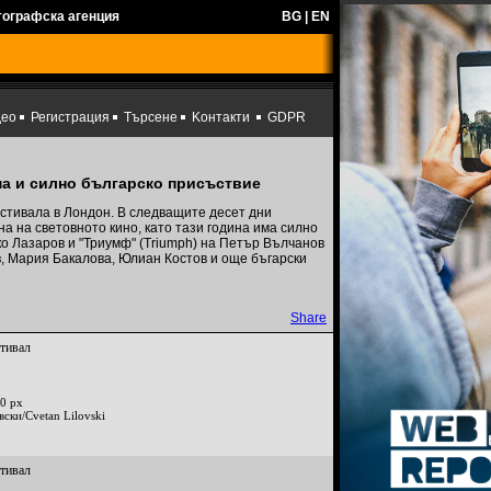
тографска агенция
BG
|
EN
део
Регистрация
Търсене
Kонтакти
GDPR
ма и силно българско присъствие
стивала в Лондон. В следващите десет дни
 на световното кино, като тази година има силно
лко Лазаров и "Триумф" (Triumph) на Петър Вълчанов
в, Мария Бакалова, Юлиан Костов и още бъгарски
Share
стивал
0 px
вски/Cvetan Lilovski
стивал