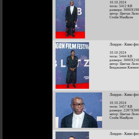
10.10.2024
тегло: 5412 KB
размери: 3000X190
автор: Цветан Лило
Стийв МакКуин
Лондон - Кино фе
10.10.2024
тегло: 5444 KB
размери: 3000X216
автор: Цветан Лило
Бенджамин Клемен
Лондон - Кино фе
10.10.2024
тегло: 5457 KB
размери: 2287X300
автор: Цветан Лило
Стийв МакКуин
Лондон - Кино фе