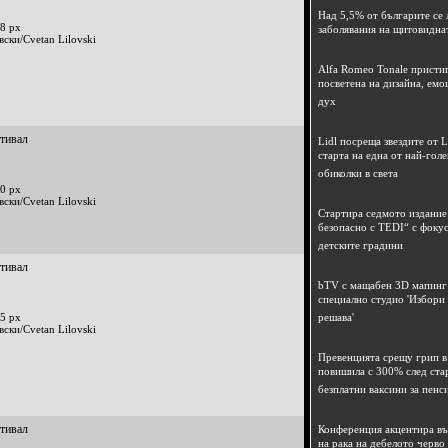
Над 5,5% от българите се 
8 px
заболявания на щитовидна
вски/Cvetan Lilovski
Alfa Romeo Tonale пристиг
посветена на дизайна, емо
дух
стивал
Lidl посреща звездите от L
старта на една от най-гол
обиколки в света
0 px
вски/Cvetan Lilovski
Стартира седмото издание
безопасно с TEDI“ с фокус
детските градини
стивал
bTV с мащабен 3D мапинг 
специално студио 'Избори
5 px
решава'
вски/Cvetan Lilovski
Превенцията срещу грип в 
повишила с 300% след ста
безплатни ваксини за пенс
стивал
Конференция акцентира в
на рака на дебелото черво