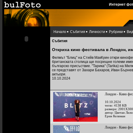
Интернет фо
Начало
Събития
Личности
Рубрики
Ви
Събития
Откриха кино фестивала в Лондон, и
Филмът "Блиц" на Стийв МакКуин откри кинофе
британската столица ще посрещне големи имена
българско присъствие. "Тарика" (Tarika) на Ми
се представят от Захари Бахаров, Иван Бърне
актьори.
10.10.2024
Лондон - Кино фе
10.10.2024
тегло: 4138 KB
размери: 2001X300
автор: Цветан Лило
Ерин Келиман
Лондон - Кино фе