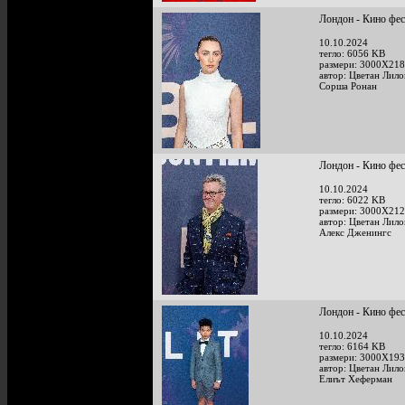
Лондон - Кино фе
10.10.2024
тегло: 6056 KB
размери: 3000X218
автор: Цветан Лило
Сорша Ронан
Лондон - Кино фе
10.10.2024
тегло: 6022 KB
размери: 3000X212
автор: Цветан Лило
Алекс Дженингс
Лондон - Кино фе
10.10.2024
тегло: 6164 KB
размери: 3000X193
автор: Цветан Лило
Елиът Хеферман