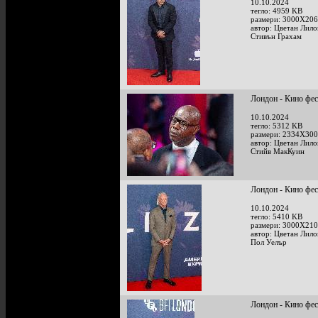
10.10.2024
тегло: 4959 KB
размери: 3000X206
автор: Цветан Лило
Стивън Грахам
Лондон - Кино фе
10.10.2024
тегло: 5312 KB
размери: 2334X300
автор: Цветан Лило
Стийв МакКуин
Лондон - Кино фе
10.10.2024
тегло: 5410 KB
размери: 3000X210
автор: Цветан Лило
Пол Уелър
Лондон - Кино фе