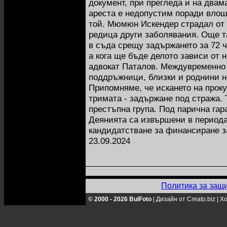
документ, при прегледа и на двама
ареста е недопустим поради влош
той. Мюмюн Искендер страдал от 
редица други заболявания. Още т
в съда срещу задържането за 72 ч
а кога ще бъде делото зависи от
адвокат Паталов. Междувременно
поддръжници, близки и роднини н
Припомняме, че искането на проку
тримата - задържане под стража. 
престъпна група. Под парична гар
Деянията са извършени в периода
кандидатстване за финансиране з
23.09.2024
Политика за защ
© 2000 - 2026 BulFoto
|
Дизайн от Creato.biz
|
Хо