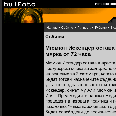
Интернет фо
Начало
Събития
Личности
Рубрики
Ви
Събития
Мюмюн Искендер остава в
мярка от 72 часа
Мюмюн Искендер остава в ареста,
прокурорска мярка за задържане о
на решение за 3 октомври, когато
бъдат готови назначените съдебн
установят здравословното състо
Искендер, синът му Али Мюмюн и
Иляз. Пред медиите адвокат Недял
прецедент в неговата практика и 
незаконно. "Няма нарочен акт, те
бъдат освободени до произнасян