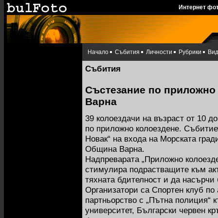
Интернет фо
Начало
Събития
Личности
Рубрики
Ви
Събития
Състезание по приложно 
Варна
39 колоездачи на възраст от 10 д
по приложно колоездене. Събитие
Новак“ на входа на Морската град
Община Варна.
Надпреварата „Приложно колоезде
стимулира подрастващите към акт
тяхната бдителност и да насърчи
Организатори са Спортен клуб по
партньорство с „Пътна полиция“ 
университет, Български червен кр