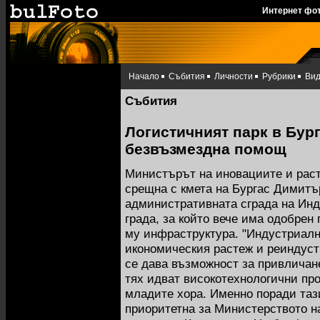
Интернет фо
Начало
Събития
Личности
Рубрики
Ви
Събития
Логистичният парк в Бург
безвъзмездна помощ
Министърът на иновациите и раст
срещна с кмета на Бургас Димитъ
административната сграда на Инд
града, за който вече има одобрен 
му инфраструктура. "Индустриалн
икономическия растеж и реиндуст
се дава възможност за привличан
тях идват високотехнологични про
младите хора. Именно поради та
приоритетна за Министерството н