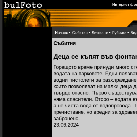
Интернет фо
Начало
Събития
Личности
Рубрики
Ви
Събития
Деца се къпят във фонта
Горещото време принуди много ст
водата на парковете. Едни ползва
водни пистолети за разхлраждане
които позволяват на малки деца д
твърде опасно. Първо съществува
няма спасители. Второ – водата в
а не чиста вода от водопровода.
пречистване, но вредни за здравет
забранено.
23.06.2024