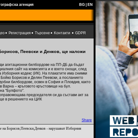
тографска агенция
BG
|
EN
део
Регистрация
Търсене
Kонтакти
GDPR
Борисов, Пеевски и Денков, ще наложи
ди агитационни билбордове на ПП-ДБ да бъдат
иалния сайт на комисията и е взето снощи, след
 Изборния кодекс (ИК). На плакатите има снимки
 Бойко Борисов и Делян Пеевски, а посланието
одобни билбордове, освен в София и Пловдив, както
в Варна – кръговото кръстовище на бул.
на "Булфото".
оправомощава председателя си да състави акт за
още в решението на ЦИК
Share
е на Борисов,Пеевски,Денков - нарушават Изборния