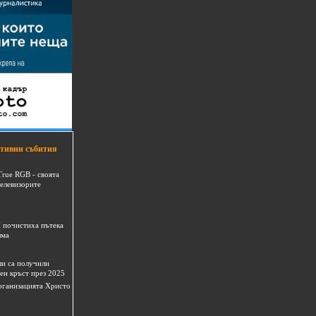
тивни събития
True RGB - своята
телевизорите
 почистиха пътека
шма
и са получили
ен кръст през 2025
 организацията Христо