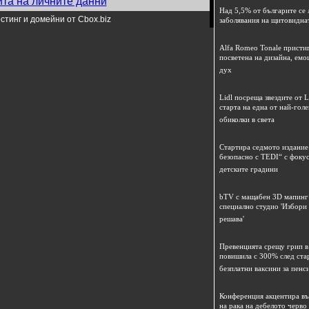
ита на личните данни
Над 5,5% от българите се 
стинг и домейни от Cbox.biz
заболявания на щитовидна
Alfa Romeo Tonale пристиг
посветена на дизайна, емо
дух
Lidl посреща звездите от L
старта на една от най-гол
обиколки в света
Стартира седмото издание
безопасно с TEDI“ с фокус
детските градини
bTV с мащабен 3D мапинг 
специално студио 'Избори
решава'
Превенцията срещу грип в 
повишила с 300% след ста
безплатни ваксини за пенс
Конференция акцентира в
на рака на дебелото черво