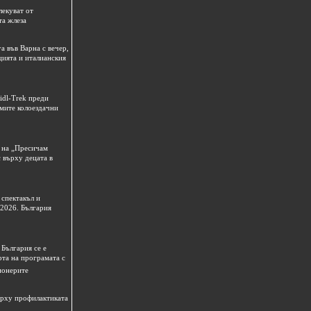
лекуват от
та жлеза
а във Варна с вечер,
цията и италианския
idl-Trek преди
емите колоездачни
 на „Пресичам
 върху децата в
спектакъл и
 2026. България
България се е
рта на програмата с
ионерите
ърху профилактиката