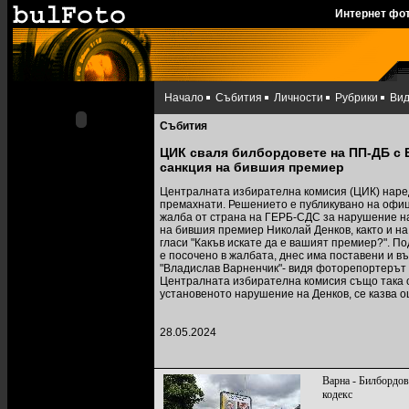
Интернет фо
Начало
Събития
Личности
Рубрики
Ви
Събития
ЦИК сваля билбордовете на ПП-ДБ с 
санкция на бившия премиер
Централната избирателна комисия (ЦИК) наре
премахнати. Решението е публикувано на офиц
жалба от страна на ГЕРБ-СДС за нарушение на
на бившия премиер Николай Денков, както и на
гласи "Какъв искате да е вашият премиер?". П
е посочено в жалбата, днес има поставени и въ
"Владислав Варненчик"- видя фоторепортерът 
Централната избирателна комисия също така 
установеното нарушение на Денков, се казва 
28.05.2024
Варна - Билбордов
кодекс