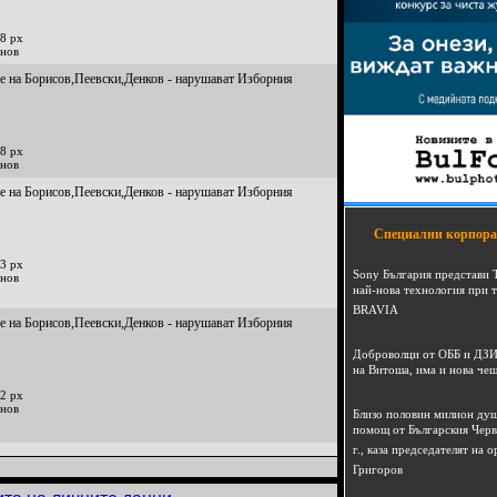
8 px
инов
е на Борисов,Пеевски,Денков - нарушават Изборния
8 px
инов
е на Борисов,Пеевски,Денков - нарушават Изборния
Специални корпора
3 px
Sony България представи 
инов
най-нова технология при 
BRAVIA
е на Борисов,Пеевски,Денков - нарушават Изборния
Доброволци от ОББ и ДЗИ
на Витоша, има и нова че
2 px
инов
Близо половин милион душ
помощ от Българския Черв
г., каза председателят на
Григоров