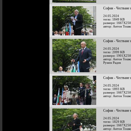
София - Честване 
24.05.2024
тегло: 1849 KB
размери: 1667X250
автор: Антон Тошк
София - Честване 
24.05.2024
тегло: 2099 KB
размери: 1901X250
автор: Антон Тошк
Румен Радев
София - Честване 
24.05.2024
тегло: 1893 KB
размери: 1667X250
автор: Антон Тошк
София - Честване 
24.05.2024
тегло: 1829 KB
размери: 1667X250
автор: Антон Тошк