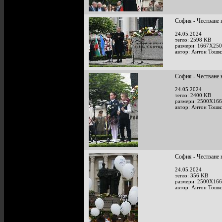
София - Честване 
24.05.2024
тегло: 2598 KB
размери: 1667X250
автор: Антон Тошк
София - Честване 
24.05.2024
тегло: 2400 KB
размери: 2500X166
автор: Антон Тошк
София - Честване 
24.05.2024
тегло: 356 KB
размери: 2500X166
автор: Антон Тошк