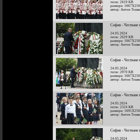
тегло: 2619 KB
размери: 1667X250
автор: Антон Тошк
София - Честване 
24.05.2024
тегло: 2629 KB
размери: 1667X250
автор: Антон Тошк
София - Честване 
24.05.2024
тегло: 2970 KB
размери: 1667X250
автор: Антон Тошк
София - Честване 
24.05.2024
тегло: 2324 KB
размери: 1691X250
автор: Антон Тошк
София - Честване 
24.05.2024